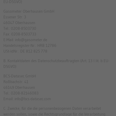
EU-DSGVO)
Gasometer Oberhausen GmbH
Essener Str. 3
46047 Oberhausen
Tel.: 0208-8503730
Fax: 0208-8503733
E-Mail: info@gasometer.de
Handelsregister-Nr.: HRB 12786
USt-IdNr.: DE 812 825 778
B. Kontaktdaten des Datenschutzbeauftragten (Art. 13 I lit. b EU-
DSGVO)
BCS-Datasec GmbH
Roßbachstr. 41
46149 Oberhausen
Tel.: 0208-82146083
Email: info@bcs-datasec.com
C. Zwecke, für die die personenbezogenen Daten verarbeitet
werden sollen, sowie die Rechtsgrundlage für die Verarbeitung