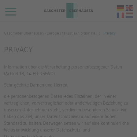
Skip to main content
Deuts
En
França
N
Go to homepage
Gasometer Oberhausen - Europe's tallest exhibition hall
Privacy
PRIVACY
Information über die Verarbeitung personenbezogener Daten
(Artikel 13, 14 EU-DSGVO)
Sehr geehrte Damen und Herren,
die personenbezogenen Daten jedes Einzelnen, der in einer
vertraglichen, vorvertraglichen oder anderweitigen Beziehung zu
unserem Unternehmen steht, verdienen besonderen Schutz. Wir
haben das Ziel, unser Datenschutzniveau auf einem hohen
Standard zu halten. Deswegen setzen wir auf eine kontinuierliche
Weiterentwicklung unserer Datenschutz- und
Datensicherheitskonzepte.