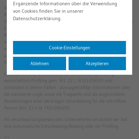
Ergänzende Informationen über die Verwendung
Vor einer Bereitstellung personenbezogener Daten durch den
von Cookies finden Sie in unserer
Betroffenen kann sich der Betroffene an unseren
Datenschutzerklärung.
Datenschutzbeauftragten wenden. Unser Datenschutzbeauftragter
klärt den Betroffenen einzelfallbezogen darüber auf, ob die
Bereitstellung der personenbezogenen Daten gesetzlich oder
vertraglich vorgeschrieben oder für den Vertragsabschluss
Cookie-Einstellungen
erforderlich ist, ob eine Verpflichtung besteht, die
personenbezogenen Daten bereitzustellen, und welche Folgen die
Nichtbereitstellung der personenbezogenen Daten hätte.
Ablehnen
Akzeptieren
L. Bestehen einer automatisierten Entscheidungsfindung
einschließlich Profiling gem. Art. 22 I, IV EU-DSGVO und -
zumindest in diesen Fällen - aussagekräftige Informationen über
die involvierte Logik sowie die Tragweite und die angestrebten
Auswirkungen einer derartigen Verarbeitung für die betroffene
Person (Art. 13 II lit. f EU-DSGVO)
Als verantwortungsbewusstes Unternehmen verzichten wir auf
eine automatische Entscheidungsfindung oder ein Profiling.
2.)